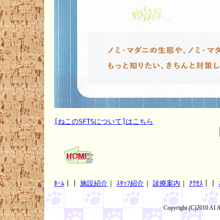
[ねこのSFTSについて]はこちら
ﾎｰﾑ
｜｜
施設紹介
｜
ｽﾀｯﾌ紹介
｜
診療案内
｜
ｱｸｾｽ
｜｜
Copyright (C)2010 AI 